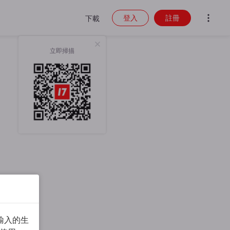
登入
註冊
下載
立即掃描
輸入的生