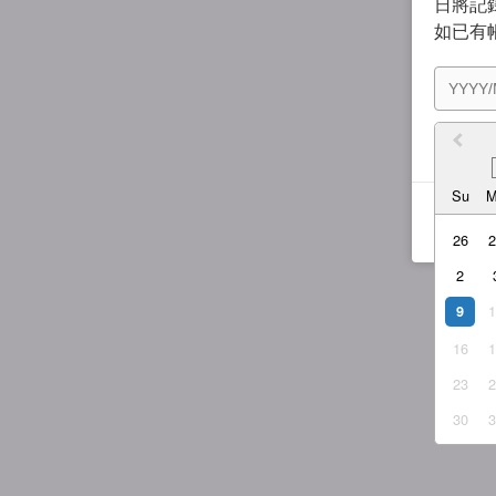
日將記錄
如已有
我同
Su
26
2
9
16
23
30