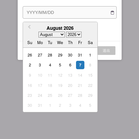
訂閱方案
女主播
戰隊說明
繁體中文
我的訂閱
August 2026
我同意
服務條款
與
隱私權政策
繁體中文-香港
Su
Mo
Tu
We
Th
Fr
Sa
日本語
登入
送出
English-US
26
27
28
29
30
31
1
2
3
4
5
6
8
English-Global
7
9
10
11
12
13
14
15
16
17
18
19
20
21
22
23
24
25
26
27
28
29
30
31
1
2
3
4
5