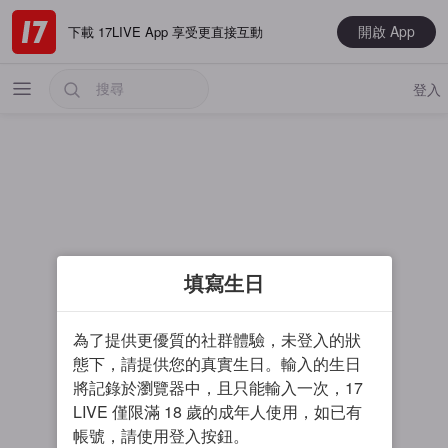
開啟 App
下載 17LIVE App 享受更直接互動
登入
熱門
填寫生日
最新
音樂
為了提供更優質的社群體驗，未登入的狀
電玩遊戲
態下，請提供您的真實生日。輸入的生日
將記錄於瀏覽器中，且只能輸入一次，17
大神推薦
LIVE 僅限滿 18 歲的成年人使用，如已有
男主播
帳號，請使用登入按鈕。