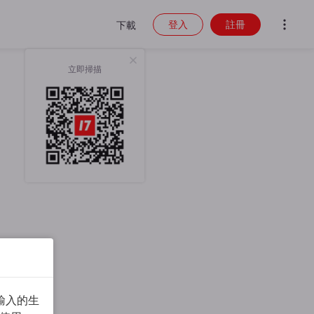
登入
註冊
下載
立即掃描
輸入的生