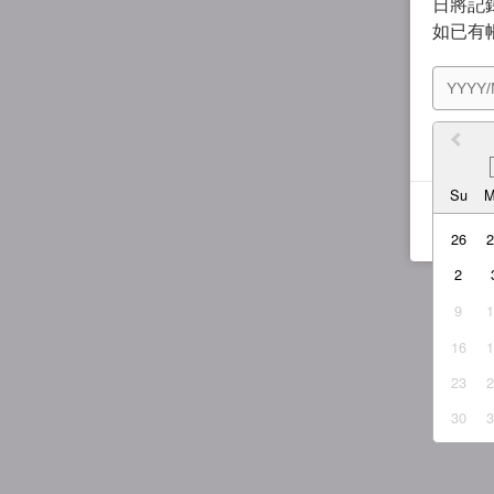
日將記錄
如已有
我同
Su
26
2
9
16
23
30