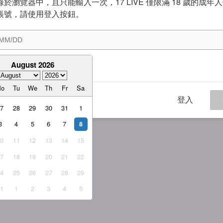
於瀏覽器中，且只能輸入一次，17 LIVE 僅限滿 18 歲的成年
帳號，請使用登入按鈕。
August 2026
意
服務條款
與
隱私權政策
Mo
Tu
We
Th
Fr
Sa
登入
27
28
29
30
31
1
3
4
5
6
7
8
10
11
12
13
14
15
17
18
19
20
21
22
24
25
26
27
28
29
31
1
2
3
4
5