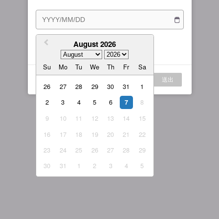
訂閱方案
女主播
戰隊說明
繁體中文
我的訂閱
August 2026
我同意
服務條款
與
隱私權政策
繁體中文-香港
Su
Mo
Tu
We
Th
Fr
Sa
日本語
登入
送出
English-US
26
27
28
29
30
31
1
2
3
4
5
6
8
English-Global
7
9
10
11
12
13
14
15
16
17
18
19
20
21
22
23
24
25
26
27
28
29
30
31
1
2
3
4
5