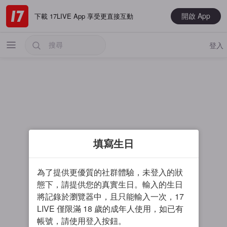
開啟 App
下載 17LIVE App 享受更直接互動
登入
熱門
填寫生日
最新
音樂
為了提供更優質的社群體驗，未登入的狀
電玩遊戲
態下，請提供您的真實生日。輸入的生日
將記錄於瀏覽器中，且只能輸入一次，17
大神推薦
LIVE 僅限滿 18 歲的成年人使用，如已有
男主播
帳號，請使用登入按鈕。