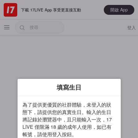
開啟 App
下載 17LIVE App 享受更直接互動
登入
熱門
填寫生日
最新
音樂
為了提供更優質的社群體驗，未登入的狀
電玩遊戲
態下，請提供您的真實生日。輸入的生日
將記錄於瀏覽器中，且只能輸入一次，17
大神推薦
LIVE 僅限滿 18 歲的成年人使用，如已有
男主播
帳號，請使用登入按鈕。