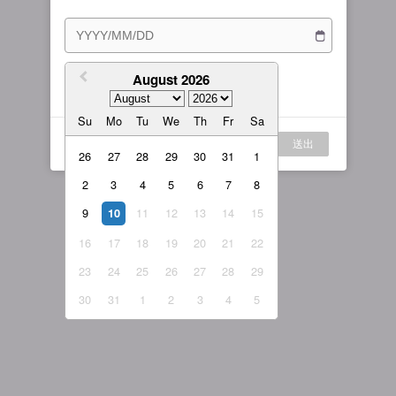
訂閱方案
女主播
戰隊說明
繁體中文
我的訂閱
August 2026
我同意
服務條款
與
隱私權政策
繁體中文-香港
Su
Mo
Tu
We
Th
Fr
Sa
日本語
登入
送出
English-US
26
27
28
29
30
31
1
2
3
4
5
6
7
8
English-Global
9
11
12
13
14
15
10
16
17
18
19
20
21
22
23
24
25
26
27
28
29
30
31
1
2
3
4
5