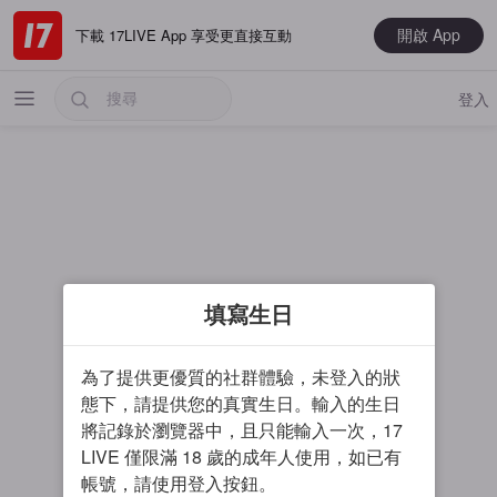
開啟 App
下載 17LIVE App 享受更直接互動
登入
熱門
填寫生日
最新
音樂
為了提供更優質的社群體驗，未登入的狀
電玩遊戲
態下，請提供您的真實生日。輸入的生日
將記錄於瀏覽器中，且只能輸入一次，17
大神推薦
LIVE 僅限滿 18 歲的成年人使用，如已有
男主播
帳號，請使用登入按鈕。