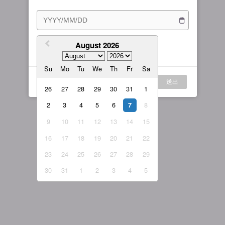
訂閱方案
女主播
戰隊說明
繁體中文
我的訂閱
August 2026
我同意
服務條款
與
隱私權政策
繁體中文-香港
Su
Mo
Tu
We
Th
Fr
Sa
日本語
登入
送出
English-US
26
27
28
29
30
31
1
2
3
4
5
6
8
English-Global
7
9
10
11
12
13
14
15
16
17
18
19
20
21
22
23
24
25
26
27
28
29
30
31
1
2
3
4
5