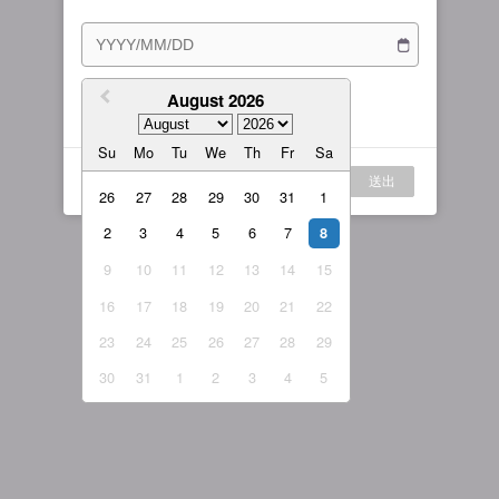
訂閱方案
女主播
戰隊說明
繁體中文
我的訂閱
August 2026
我同意
服務條款
與
隱私權政策
繁體中文-香港
Su
Mo
Tu
We
Th
Fr
Sa
日本語
登入
送出
English-US
26
27
28
29
30
31
1
2
3
4
5
6
7
English-Global
8
9
10
11
12
13
14
15
16
17
18
19
20
21
22
23
24
25
26
27
28
29
30
31
1
2
3
4
5