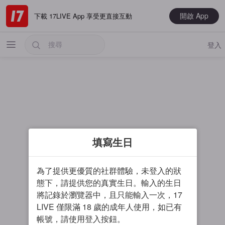
開啟 App
下載 17LIVE App 享受更直接互動
登入
熱門
填寫生日
最新
音樂
為了提供更優質的社群體驗，未登入的狀
電玩遊戲
態下，請提供您的真實生日。輸入的生日
將記錄於瀏覽器中，且只能輸入一次，17
大神推薦
LIVE 僅限滿 18 歲的成年人使用，如已有
男主播
帳號，請使用登入按鈕。