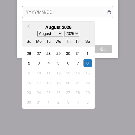
訂閱方案
女主播
戰隊說明
繁體中文
我的訂閱
August 2026
我同意
服務條款
與
隱私權政策
繁體中文-香港
Su
Mo
Tu
We
Th
Fr
Sa
日本語
登入
送出
English-US
26
27
28
29
30
31
1
2
3
4
5
6
7
English-Global
8
9
10
11
12
13
14
15
16
17
18
19
20
21
22
23
24
25
26
27
28
29
30
31
1
2
3
4
5