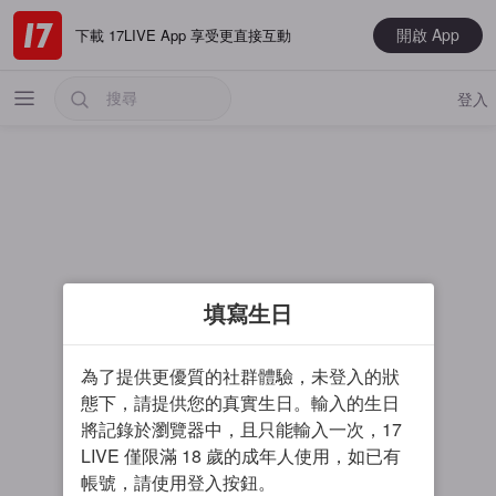
開啟 App
下載 17LIVE App 享受更直接互動
登入
熱門
填寫生日
最新
音樂
為了提供更優質的社群體驗，未登入的狀
電玩遊戲
態下，請提供您的真實生日。輸入的生日
將記錄於瀏覽器中，且只能輸入一次，17
大神推薦
LIVE 僅限滿 18 歲的成年人使用，如已有
男主播
帳號，請使用登入按鈕。