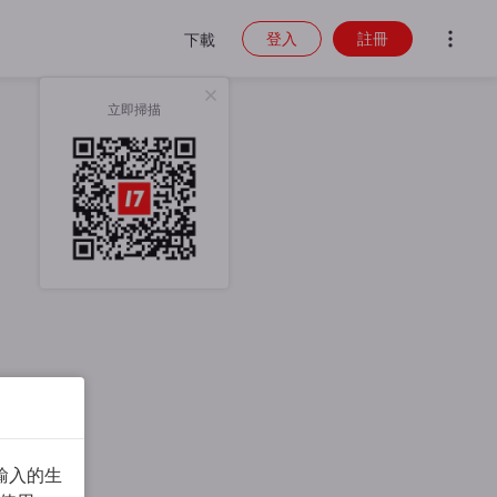
登入
註冊
下載
立即掃描
輸入的生