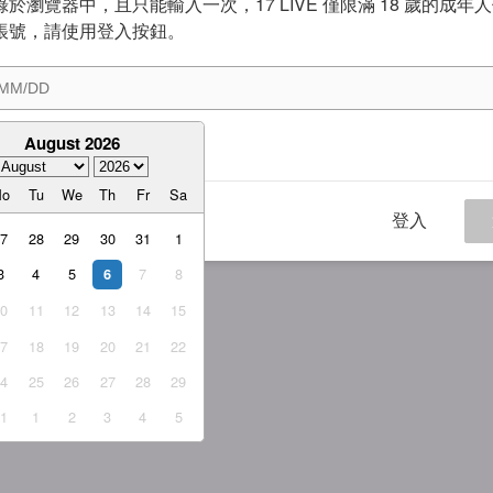
於瀏覽器中，且只能輸入一次，17 LIVE 僅限滿 18 歲的成年
帳號，請使用登入按鈕。
August 2026
意
服務條款
與
隱私權政策
Mo
Tu
We
Th
Fr
Sa
登入
27
28
29
30
31
1
3
4
5
7
8
6
10
11
12
13
14
15
17
18
19
20
21
22
24
25
26
27
28
29
31
1
2
3
4
5