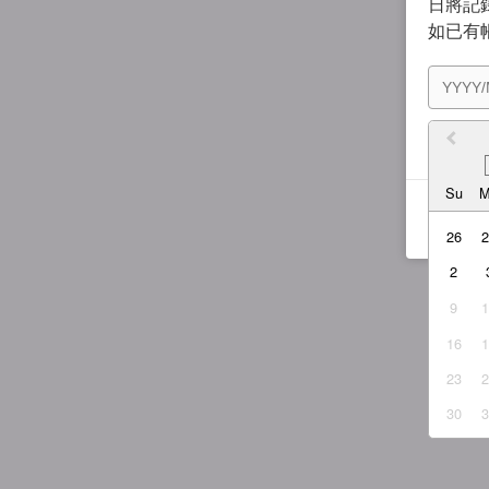
日將記錄
如已有
我同
Su
26
2
9
16
23
30