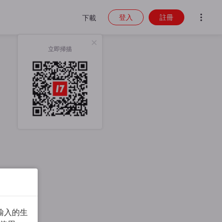
登入
註冊
下載
立即掃描
輸入的生