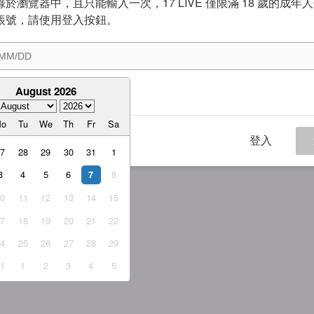
於瀏覽器中，且只能輸入一次，17 LIVE 僅限滿 18 歲的成年
帳號，請使用登入按鈕。
August 2026
意
服務條款
與
隱私權政策
Mo
Tu
We
Th
Fr
Sa
登入
27
28
29
30
31
1
3
4
5
6
8
7
10
11
12
13
14
15
17
18
19
20
21
22
24
25
26
27
28
29
31
1
2
3
4
5