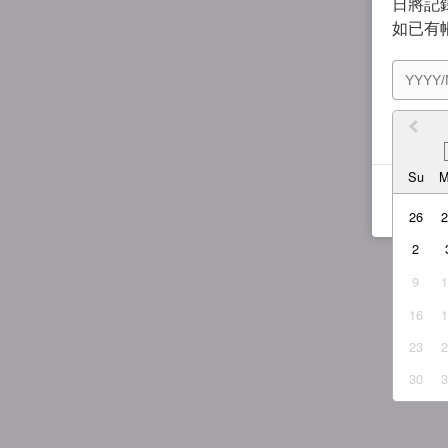
日將記錄
如已有
我同
Su
26
2
9
16
23
30