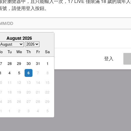
於瀏覽器中，且只能輸入一次，17 LIVE 僅限滿 18 歲的成年
帳號，請使用登入按鈕。
August 2026
意
服務條款
與
隱私權政策
Mo
Tu
We
Th
Fr
Sa
登入
27
28
29
30
31
1
3
4
5
7
8
6
10
11
12
13
14
15
17
18
19
20
21
22
24
25
26
27
28
29
31
1
2
3
4
5