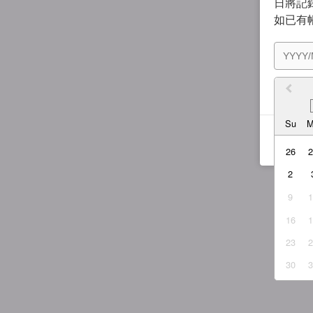
日將記錄
如已有
我同
Su
26
2
9
16
23
30