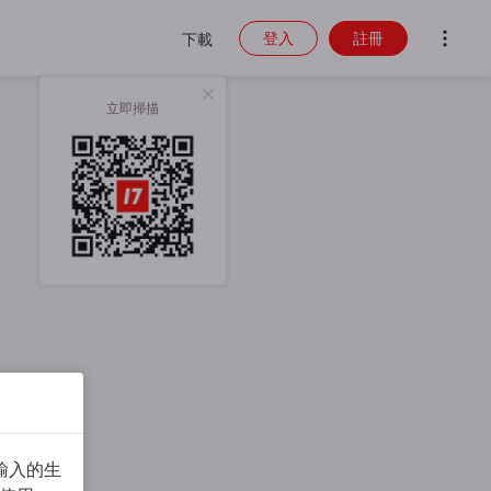
登入
註冊
下載
立即掃描
輸入的生