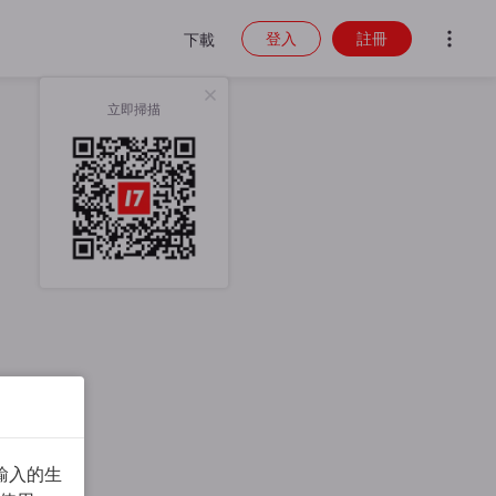
登入
註冊
下載
立即掃描
輸入的生