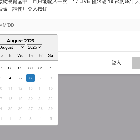
於瀏覽器中，且只能輸入一次，17 LIVE 僅限滿 18 歲的成年
帳號，請使用登入按鈕。
August 2026
意
服務條款
與
隱私權政策
Mo
Tu
We
Th
Fr
Sa
登入
27
28
29
30
31
1
3
4
5
7
8
6
10
11
12
13
14
15
17
18
19
20
21
22
24
25
26
27
28
29
31
1
2
3
4
5