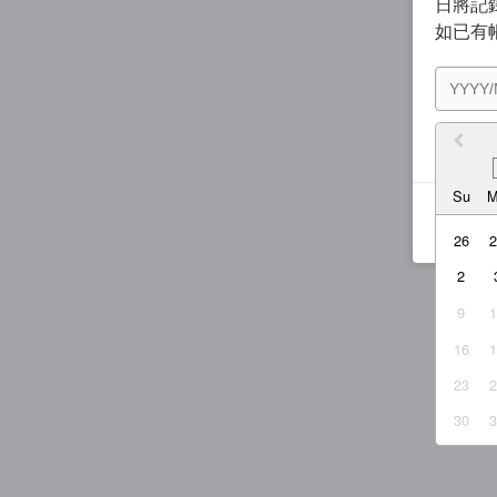
日將記錄
如已有
我同
Su
26
2
9
16
23
30