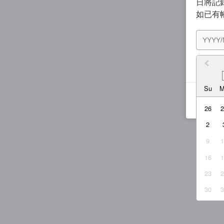
日將記錄
如已有
我同
Su
26
2
9
16
23
30