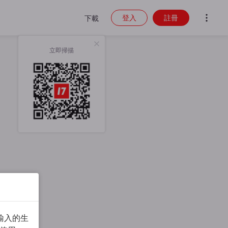
登入
註冊
下載
立即掃描
輸入的生