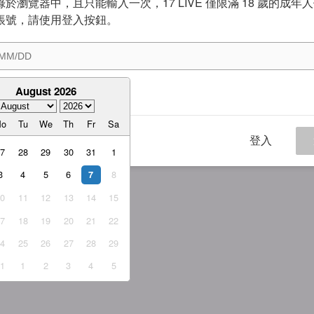
於瀏覽器中，且只能輸入一次，17 LIVE 僅限滿 18 歲的成年
帳號，請使用登入按鈕。
August 2026
意
服務條款
與
隱私權政策
Mo
Tu
We
Th
Fr
Sa
登入
27
28
29
30
31
1
3
4
5
6
8
7
10
11
12
13
14
15
17
18
19
20
21
22
24
25
26
27
28
29
31
1
2
3
4
5