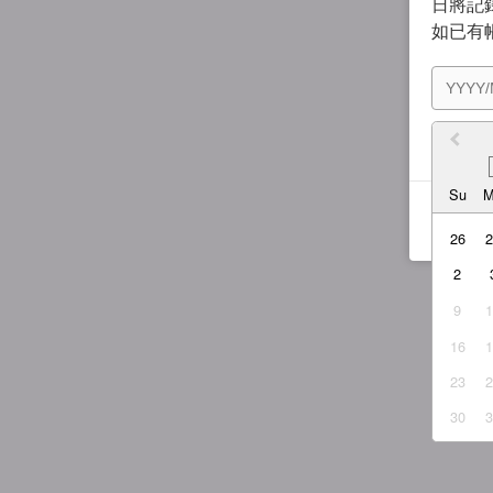
日將記錄
如已有
我同
Su
26
2
9
16
23
30