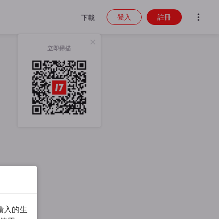
登入
註冊
下載
立即掃描
輸入的生