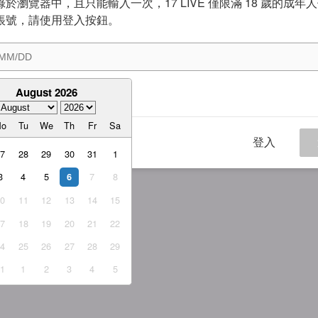
於瀏覽器中，且只能輸入一次，17 LIVE 僅限滿 18 歲的成年
帳號，請使用登入按鈕。
August 2026
意
服務條款
與
隱私權政策
Mo
Tu
We
Th
Fr
Sa
登入
27
28
29
30
31
1
3
4
5
7
8
6
10
11
12
13
14
15
17
18
19
20
21
22
24
25
26
27
28
29
31
1
2
3
4
5