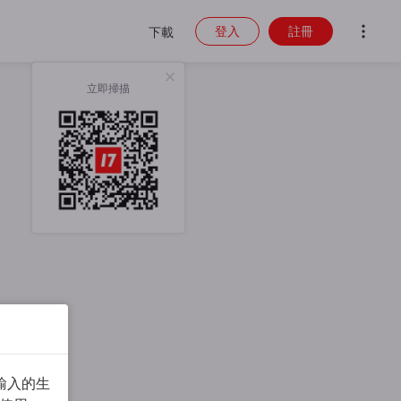
登入
註冊
下載
立即掃描
輸入的生