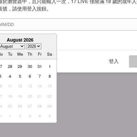
於瀏覽器中，且只能輸入一次，17 LIVE 僅限滿 18 歲的成年
帳號，請使用登入按鈕。
August 2026
意
服務條款
與
隱私權政策
Mo
Tu
We
Th
Fr
Sa
登入
27
28
29
30
31
1
3
4
5
6
7
8
10
11
12
13
14
15
17
18
19
20
21
22
24
25
26
27
28
29
31
1
2
3
4
5