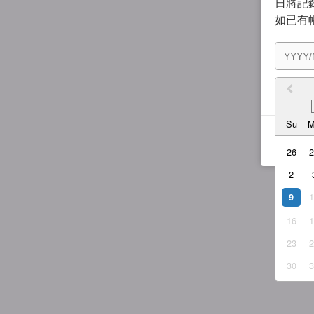
日將記錄
如已有
我同
Su
26
2
9
16
23
30