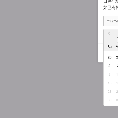
日將記錄
如已有
我同
Su
26
2
9
16
23
30