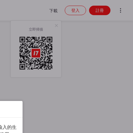
登入
註冊
下載
立即掃描
輸入的生