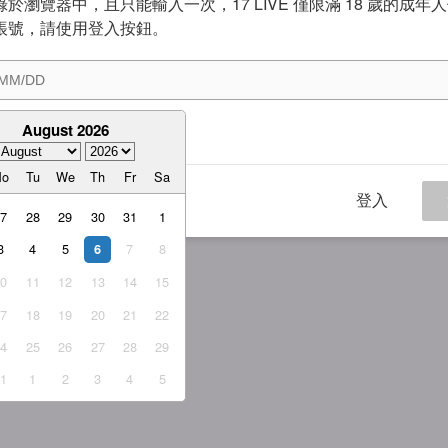
於瀏覽器中，且只能輸入一次，17 LIVE 僅限滿 18 歲的成年
帳號，請使用登入按鈕。
August 2026
意
服務條款
與
隱私權政策
Mo
Tu
We
Th
Fr
Sa
登入
27
28
29
30
31
1
3
4
5
7
8
6
10
11
12
13
14
15
17
18
19
20
21
22
24
25
26
27
28
29
31
1
2
3
4
5