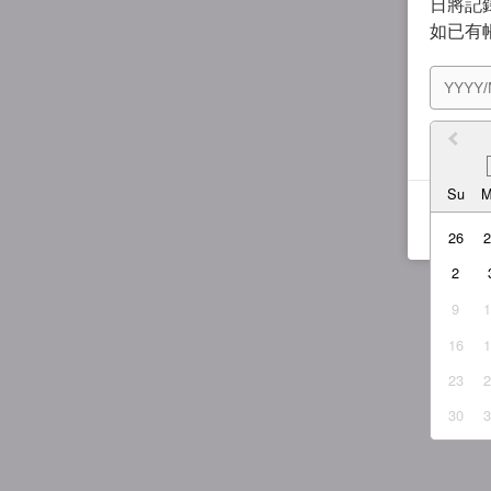
日將記錄
如已有
我同
Su
26
2
9
16
23
30