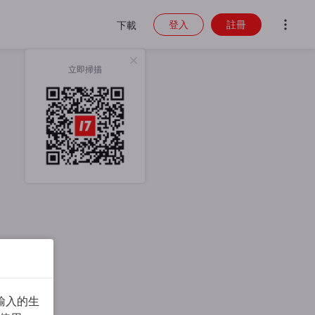
登入
註冊
下載
立即掃描
輸入的生