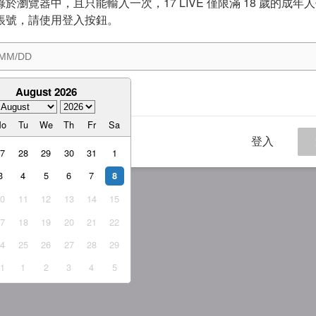
於瀏覽器中，且只能輸入一次，17 LIVE 僅限滿 18 歲的成年
帳號，請使用登入按鈕。
August 2026
意
服務條款
與
隱私權政策
Mo
Tu
We
Th
Fr
Sa
登入
27
28
29
30
31
1
3
4
5
6
7
8
10
11
12
13
14
15
17
18
19
20
21
22
24
25
26
27
28
29
31
1
2
3
4
5