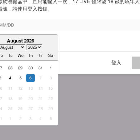
於瀏覽器中，且只能輸入一次，17 LIVE 僅限滿 18 歲的成年
帳號，請使用登入按鈕。
August 2026
意
服務條款
與
隱私權政策
Mo
Tu
We
Th
Fr
Sa
登入
27
28
29
30
31
1
3
4
5
7
8
6
10
11
12
13
14
15
17
18
19
20
21
22
24
25
26
27
28
29
31
1
2
3
4
5