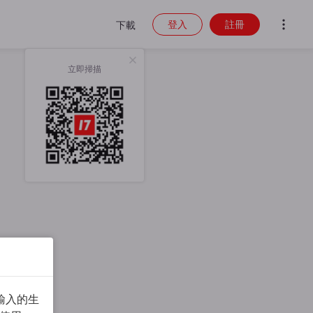
登入
註冊
下載
立即掃描
輸入的生