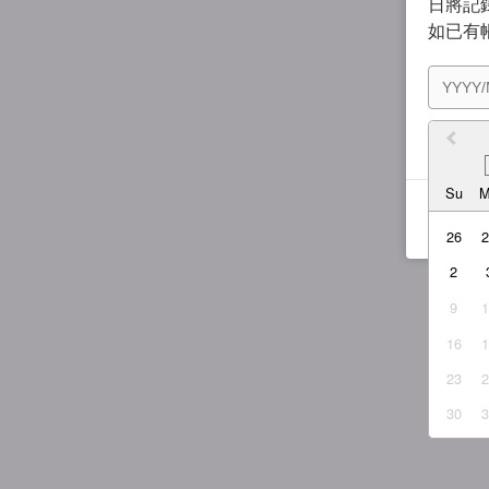
日將記錄
如已有
我同
Su
26
2
9
16
23
30