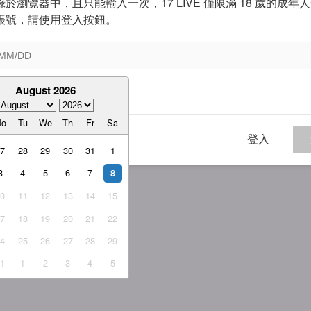
於瀏覽器中，且只能輸入一次，17 LIVE 僅限滿 18 歲的成年
帳號，請使用登入按鈕。
August 2026
意
服務條款
與
隱私權政策
Mo
Tu
We
Th
Fr
Sa
登入
27
28
29
30
31
1
3
4
5
6
7
8
10
11
12
13
14
15
17
18
19
20
21
22
24
25
26
27
28
29
31
1
2
3
4
5