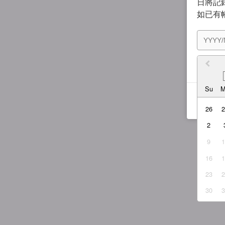
日將記錄
如已有
我同
Su
26
2
9
16
23
30