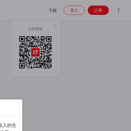
登入
註冊
下載
立即掃描
輸入的生