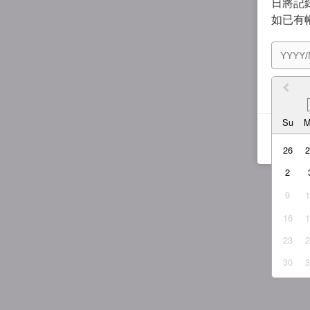
日將記錄
如已有
我同
Su
26
2
9
16
23
30