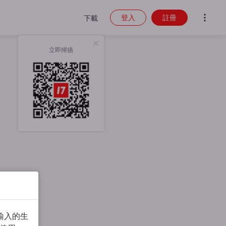
登入
註冊
下載
立即掃描
輸入的生