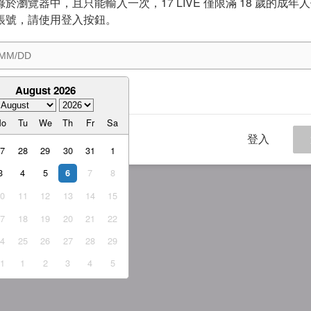
於瀏覽器中，且只能輸入一次，17 LIVE 僅限滿 18 歲的成年
帳號，請使用登入按鈕。
August 2026
意
服務條款
與
隱私權政策
Mo
Tu
We
Th
Fr
Sa
登入
27
28
29
30
31
1
3
4
5
7
8
6
10
11
12
13
14
15
17
18
19
20
21
22
24
25
26
27
28
29
31
1
2
3
4
5