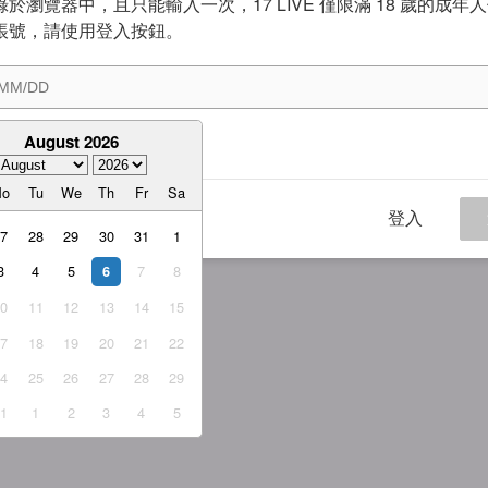
於瀏覽器中，且只能輸入一次，17 LIVE 僅限滿 18 歲的成年
帳號，請使用登入按鈕。
August 2026
意
服務條款
與
隱私權政策
Mo
Tu
We
Th
Fr
Sa
登入
27
28
29
30
31
1
3
4
5
7
8
6
10
11
12
13
14
15
17
18
19
20
21
22
24
25
26
27
28
29
31
1
2
3
4
5