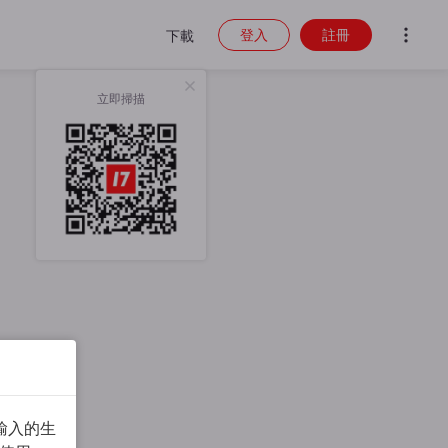
登入
註冊
下載
立即掃描
輸入的生