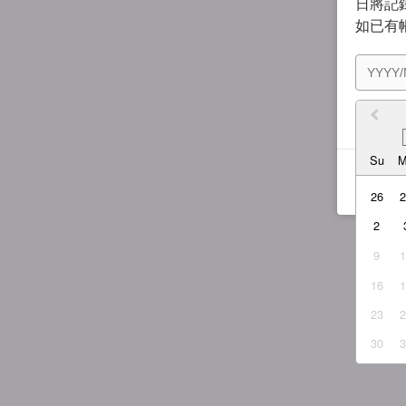
日將記錄
如已有
我同
Su
26
2
9
16
23
30