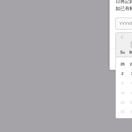
日將記錄
如已有
我同
Su
26
2
9
16
23
30