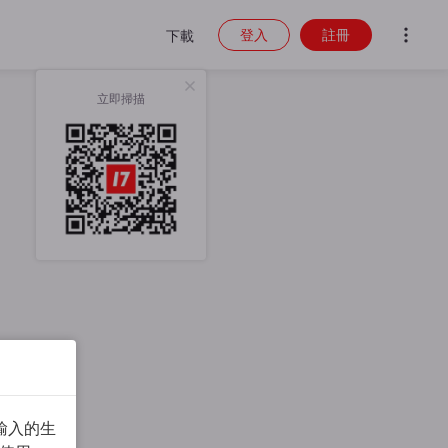
登入
註冊
下載
立即掃描
輸入的生