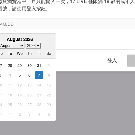
於瀏覽器中，且只能輸入一次，17 LIVE 僅限滿 18 歲的成年
帳號，請使用登入按鈕。
August 2026
意
服務條款
與
隱私權政策
Mo
Tu
We
Th
Fr
Sa
登入
27
28
29
30
31
1
3
4
5
6
8
7
10
11
12
13
14
15
17
18
19
20
21
22
24
25
26
27
28
29
31
1
2
3
4
5