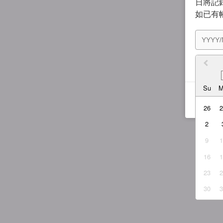
日將記錄
如已有
我同
Su
26
2
9
16
23
30