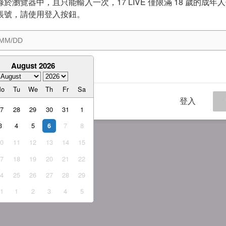
於瀏覽器中，且只能輸入一次，17 LIVE 僅限滿 18 歲的成年
帳號，請使用登入按鈕。
August 2026
意
服務條款
與
隱私權政策
Mo
Tu
We
Th
Fr
Sa
登入
27
28
29
30
31
1
3
4
5
7
8
6
10
11
12
13
14
15
17
18
19
20
21
22
24
25
26
27
28
29
31
1
2
3
4
5