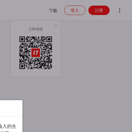
登入
註冊
下載
立即掃描
輸入的生