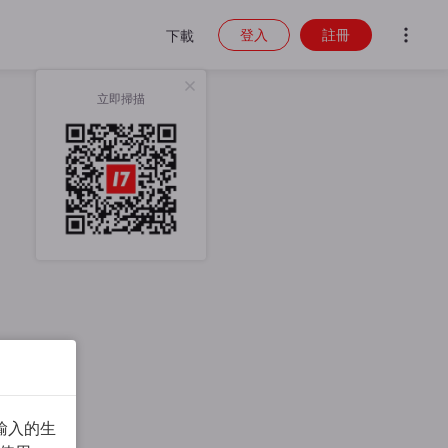
登入
註冊
下載
立即掃描
輸入的生