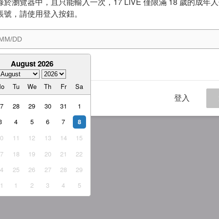
於瀏覽器中，且只能輸入一次，17 LIVE 僅限滿 18 歲的成年
帳號，請使用登入按鈕。
August 2026
意
服務條款
與
隱私權政策
Mo
Tu
We
Th
Fr
Sa
登入
27
28
29
30
31
1
3
4
5
6
7
8
10
11
12
13
14
15
17
18
19
20
21
22
24
25
26
27
28
29
31
1
2
3
4
5