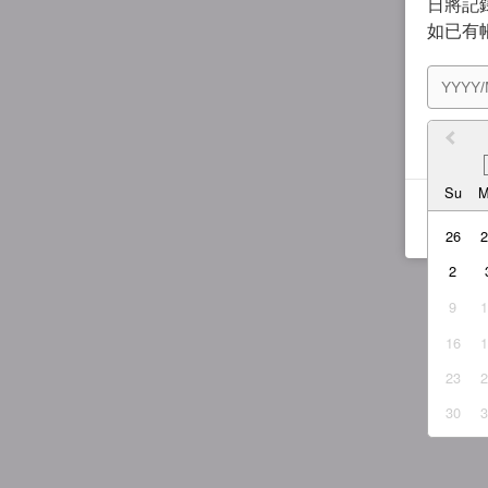
日將記錄
如已有
我同
Su
26
2
9
16
23
30