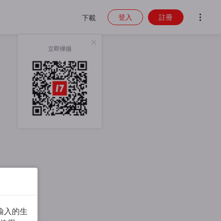
登入
註冊
下載
立即掃描
輸入的生