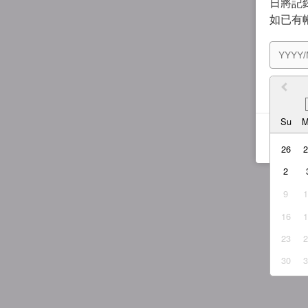
日將記錄
如已有
我同
Su
26
2
9
16
23
30