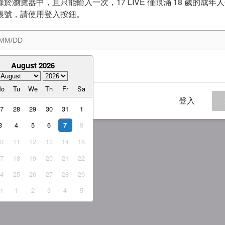
於瀏覽器中，且只能輸入一次，17 LIVE 僅限滿 18 歲的成年
帳號，請使用登入按鈕。
August 2026
意
服務條款
與
隱私權政策
Mo
Tu
We
Th
Fr
Sa
登入
27
28
29
30
31
1
3
4
5
6
8
7
10
11
12
13
14
15
17
18
19
20
21
22
24
25
26
27
28
29
31
1
2
3
4
5