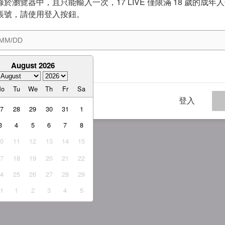
於瀏覽器中，且只能輸入一次，17 LIVE 僅限滿 18 歲的成年
帳號，請使用登入按鈕。
August 2026
意
服務條款
與
隱私權政策
Mo
Tu
We
Th
Fr
Sa
登入
27
28
29
30
31
1
3
4
5
6
7
8
10
11
12
13
14
15
17
18
19
20
21
22
24
25
26
27
28
29
31
1
2
3
4
5