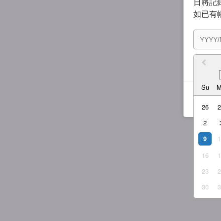
日將記錄
如已有
我同
Su
26
2
9
16
23
30