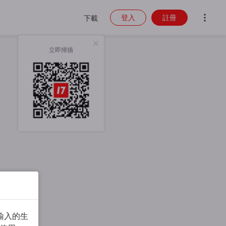
登入
註冊
下載
立即掃描
輸入的生