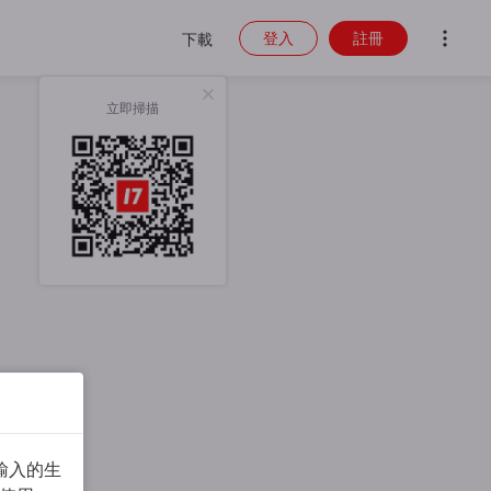
登入
註冊
下載
立即掃描
輸入的生