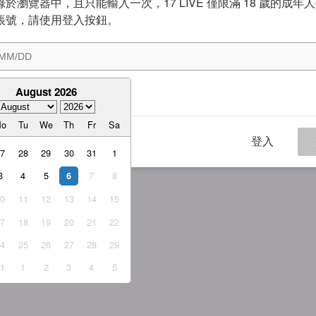
於瀏覽器中，且只能輸入一次，17 LIVE 僅限滿 18 歲的成年
帳號，請使用登入按鈕。
August 2026
意
服務條款
與
隱私權政策
Mo
Tu
We
Th
Fr
Sa
登入
27
28
29
30
31
1
3
4
5
7
8
6
10
11
12
13
14
15
17
18
19
20
21
22
24
25
26
27
28
29
31
1
2
3
4
5