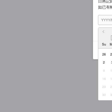
日將記錄
如已有
我同
Su
26
2
9
16
23
30