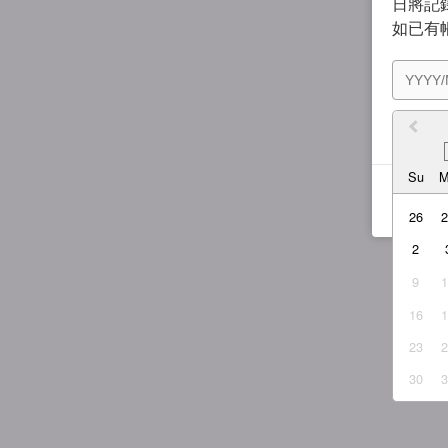
日將記錄
如已有
我同
Su
26
2
9
16
23
30