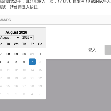
於瀏覽器中，且只能輸入一次，17 LIVE 僅限滿 18 歲的成年
帳號，請使用登入按鈕。
August 2026
意
服務條款
與
隱私權政策
Mo
Tu
We
Th
Fr
Sa
登入
27
28
29
30
31
1
3
4
5
6
8
7
10
11
12
13
14
15
17
18
19
20
21
22
24
25
26
27
28
29
31
1
2
3
4
5