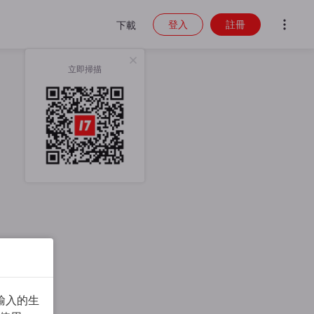
登入
註冊
下載
立即掃描
輸入的生