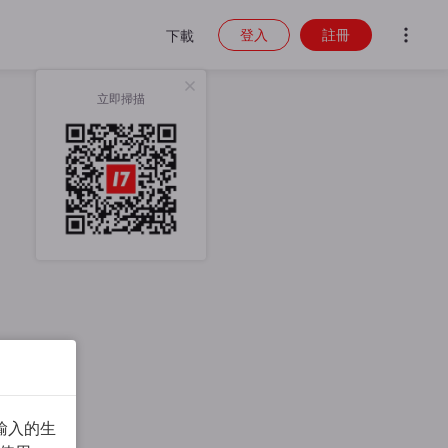
登入
註冊
下載
立即掃描
輸入的生