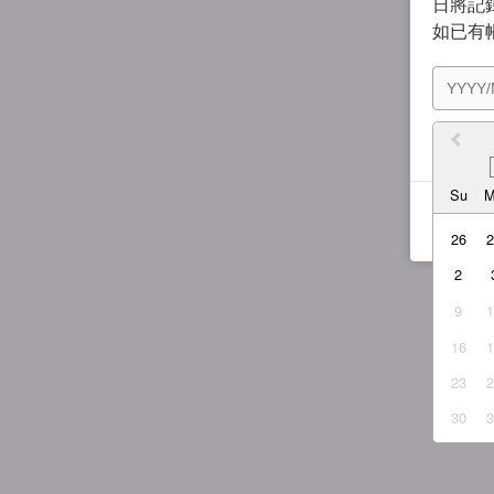
日將記錄
如已有
我同
Su
26
2
9
16
23
30