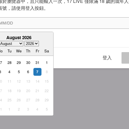
於瀏覽器中，且只能輸入一次，17 LIVE 僅限滿 18 歲的成年
帳號，請使用登入按鈕。
August 2026
意
服務條款
與
隱私權政策
Mo
Tu
We
Th
Fr
Sa
登入
27
28
29
30
31
1
3
4
5
6
8
7
10
11
12
13
14
15
17
18
19
20
21
22
24
25
26
27
28
29
31
1
2
3
4
5