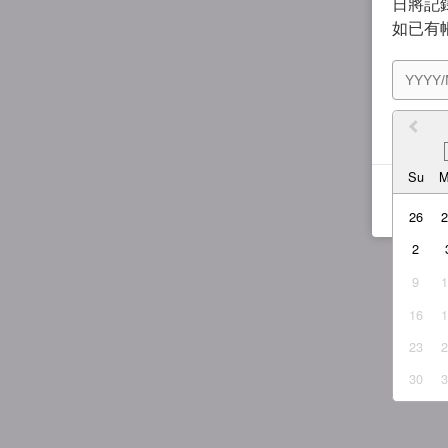
日將記錄
如已有
我同
Su
26
2
9
16
23
30