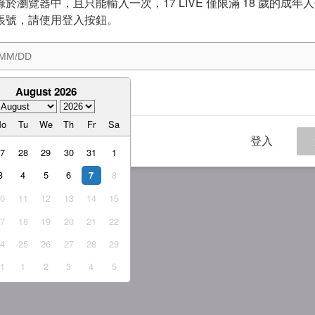
於瀏覽器中，且只能輸入一次，17 LIVE 僅限滿 18 歲的成年
帳號，請使用登入按鈕。
August 2026
意
服務條款
與
隱私權政策
Mo
Tu
We
Th
Fr
Sa
登入
27
28
29
30
31
1
3
4
5
6
8
7
10
11
12
13
14
15
17
18
19
20
21
22
24
25
26
27
28
29
31
1
2
3
4
5