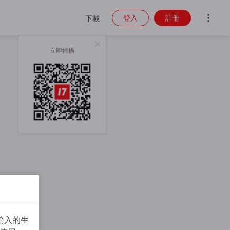
登入
註冊
下載
立即掃描
輸入的生