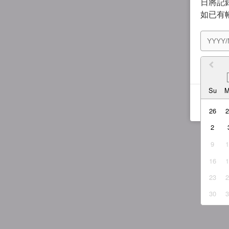
日將記錄
如已有
我同
Su
26
2
9
16
23
30