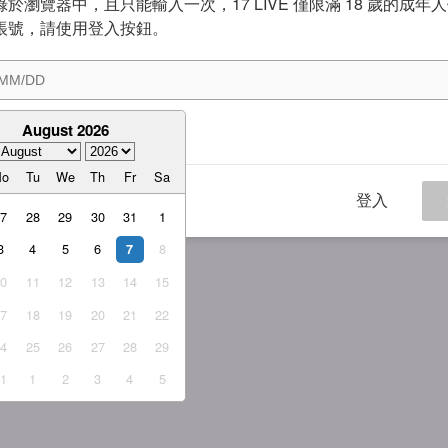
於瀏覽器中，且只能輸入一次，17 LIVE 僅限滿 18 歲的成年
帳號，請使用登入按鈕。
August 2026
意
服務條款
與
隱私權政策
Mo
Tu
We
Th
Fr
Sa
登入
27
28
29
30
31
1
3
4
5
6
8
7
10
11
12
13
14
15
17
18
19
20
21
22
24
25
26
27
28
29
31
1
2
3
4
5