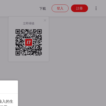
登入
註冊
下載
立即掃描
輸入的生