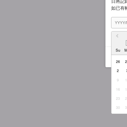
日將記錄
如已有
我同
Su
26
2
9
16
23
30