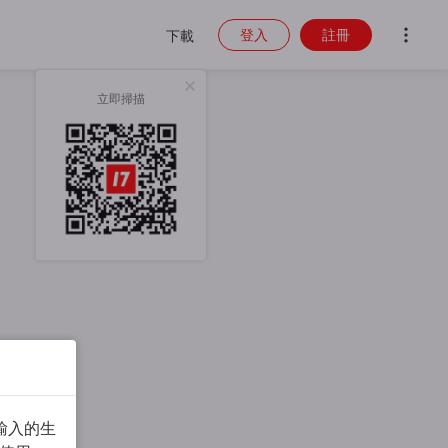
登入
註冊
下載
立即掃描
輸入的生