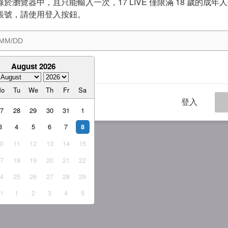
於瀏覽器中，且只能輸入一次，17 LIVE 僅限滿 18 歲的成年
帳號，請使用登入按鈕。
August 2026
意
服務條款
與
隱私權政策
Mo
Tu
We
Th
Fr
Sa
登入
27
28
29
30
31
1
3
4
5
6
7
8
10
11
12
13
14
15
17
18
19
20
21
22
24
25
26
27
28
29
31
1
2
3
4
5