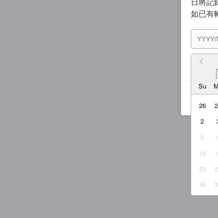
日將記錄
如已有
我同
Su
26
2
9
16
23
30