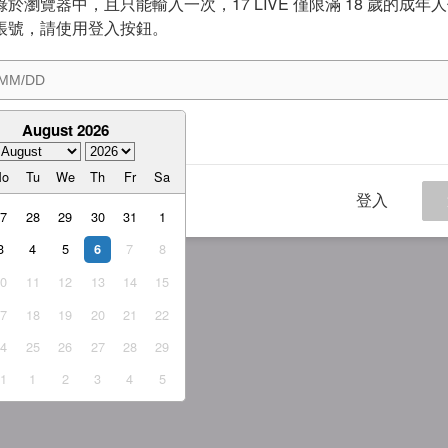
於瀏覽器中，且只能輸入一次，17 LIVE 僅限滿 18 歲的成年
帳號，請使用登入按鈕。
August 2026
意
服務條款
與
隱私權政策
Mo
Tu
We
Th
Fr
Sa
登入
27
28
29
30
31
1
3
4
5
7
8
6
10
11
12
13
14
15
17
18
19
20
21
22
24
25
26
27
28
29
31
1
2
3
4
5