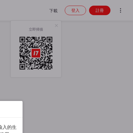
登入
註冊
下載
立即掃描
輸入的生