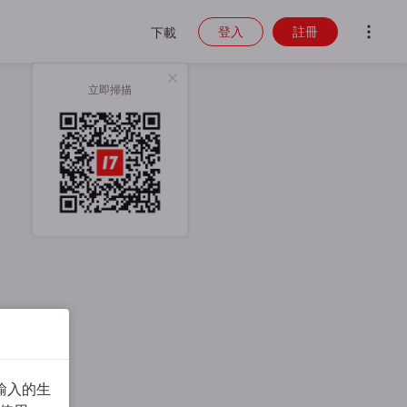
登入
註冊
下載
立即掃描
輸入的生