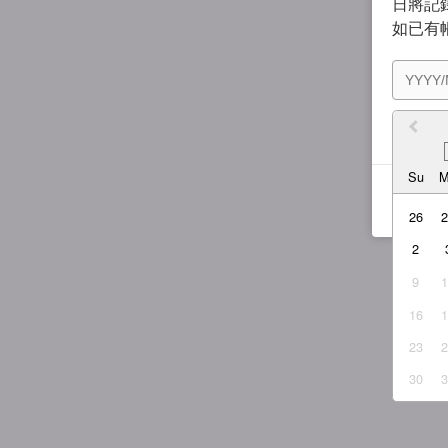
日將記錄
如已有
我同
Su
26
2
9
16
23
30