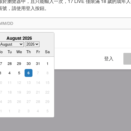
於瀏覽器中，且只能輸入一次，17 LIVE 僅限滿 18 歲的成年
帳號，請使用登入按鈕。
August 2026
意
服務條款
與
隱私權政策
Mo
Tu
We
Th
Fr
Sa
登入
27
28
29
30
31
1
3
4
5
7
8
6
10
11
12
13
14
15
17
18
19
20
21
22
24
25
26
27
28
29
31
1
2
3
4
5