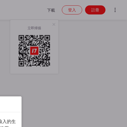
登入
註冊
下載
立即掃描
輸入的生