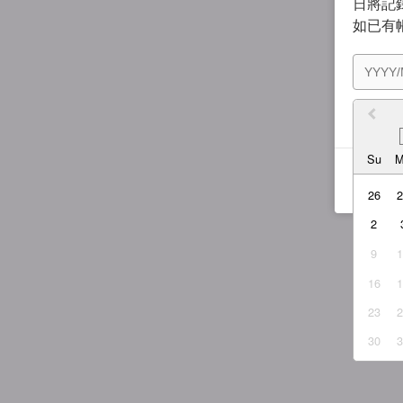
日將記錄
如已有
我同
Su
26
2
9
16
23
30