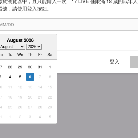
於瀏覽器中，且只能輸入一次，17 LIVE 僅限滿 18 歲的成年
帳號，請使用登入按鈕。
August 2026
意
服務條款
與
隱私權政策
Mo
Tu
We
Th
Fr
Sa
登入
27
28
29
30
31
1
3
4
5
7
8
6
10
11
12
13
14
15
17
18
19
20
21
22
24
25
26
27
28
29
31
1
2
3
4
5