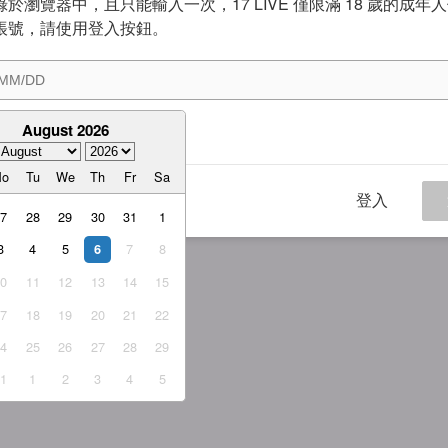
於瀏覽器中，且只能輸入一次，17 LIVE 僅限滿 18 歲的成年
帳號，請使用登入按鈕。
August 2026
意
服務條款
與
隱私權政策
Mo
Tu
We
Th
Fr
Sa
登入
27
28
29
30
31
1
3
4
5
7
8
6
10
11
12
13
14
15
17
18
19
20
21
22
24
25
26
27
28
29
31
1
2
3
4
5