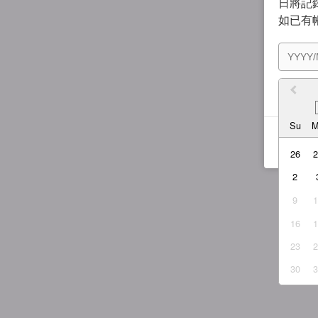
日將記錄
如已有
我同
Su
26
2
9
16
23
30