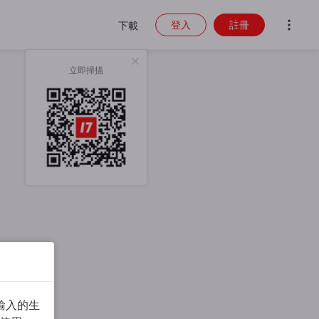
登入
註冊
下載
立即掃描
輸入的生