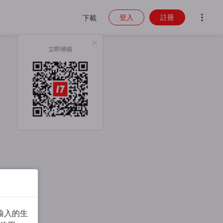
登入
註冊
下載
立即掃描
輸入的生