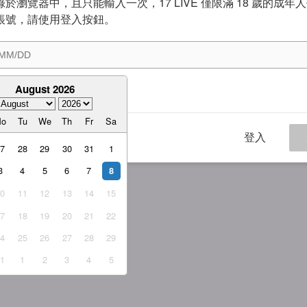
於瀏覽器中，且只能輸入一次，17 LIVE 僅限滿 18 歲的成年
帳號，請使用登入按鈕。
August 2026
意
服務條款
與
隱私權政策
Mo
Tu
We
Th
Fr
Sa
登入
27
28
29
30
31
1
3
4
5
6
7
8
10
11
12
13
14
15
17
18
19
20
21
22
24
25
26
27
28
29
31
1
2
3
4
5