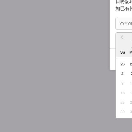
日將記錄
如已有
我同
Su
26
2
9
16
23
30