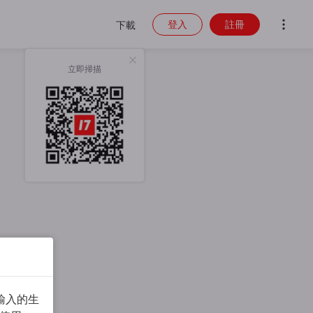
登入
註冊
下載
立即掃描
輸入的生