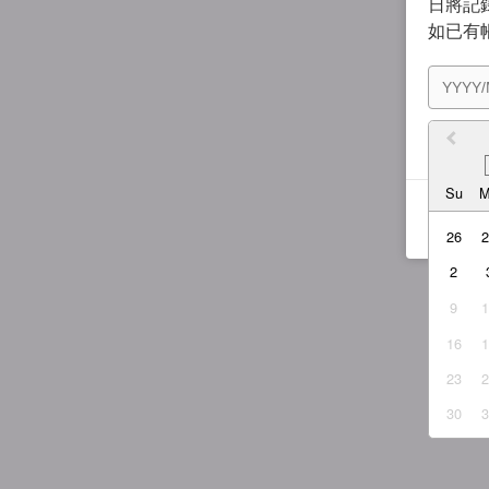
日將記錄
如已有
我同
Su
26
2
9
16
23
30