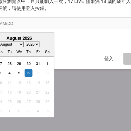
於瀏覽器中，且只能輸入一次，17 LIVE 僅限滿 18 歲的成年
帳號，請使用登入按鈕。
August 2026
意
服務條款
與
隱私權政策
Mo
Tu
We
Th
Fr
Sa
登入
27
28
29
30
31
1
3
4
5
7
8
6
10
11
12
13
14
15
17
18
19
20
21
22
24
25
26
27
28
29
31
1
2
3
4
5