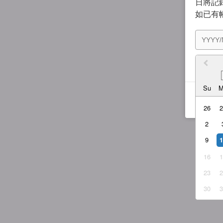
日將記錄
如已有
我同
Su
26
2
9
16
23
30