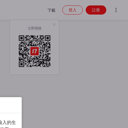
登入
註冊
下載
立即掃描
輸入的生