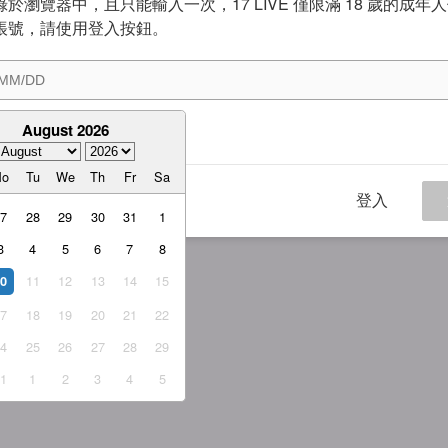
於瀏覽器中，且只能輸入一次，17 LIVE 僅限滿 18 歲的成年
帳號，請使用登入按鈕。
August 2026
意
服務條款
與
隱私權政策
Mo
Tu
We
Th
Fr
Sa
登入
27
28
29
30
31
1
3
4
5
6
7
8
11
12
13
14
15
10
17
18
19
20
21
22
24
25
26
27
28
29
31
1
2
3
4
5