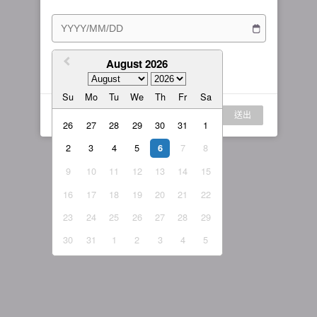
訂閱方案
女主播
戰隊說明
繁體中文
我的訂閱
August 2026
我同意
服務條款
與
隱私權政策
繁體中文-香港
Su
Mo
Tu
We
Th
Fr
Sa
日本語
登入
送出
English-US
26
27
28
29
30
31
1
2
3
4
5
7
8
English-Global
6
9
10
11
12
13
14
15
16
17
18
19
20
21
22
23
24
25
26
27
28
29
30
31
1
2
3
4
5