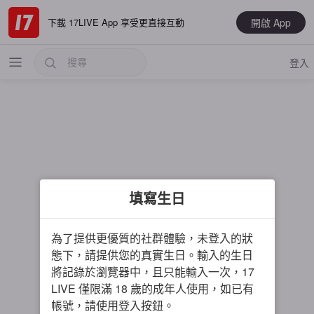
開啟 App
下載 17LIVE App 享受更直接互動
登入
熱門
填寫生日
最新
音樂
為了提供更優質的社群體驗，未登入的狀
電玩遊戲
態下，請提供您的真實生日。輸入的生日
將記錄於瀏覽器中，且只能輸入一次，17
大神推薦
LIVE 僅限滿 18 歲的成年人使用，如已有
男主播
帳號，請使用登入按鈕。