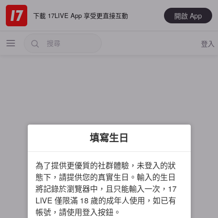
開啟 App
下載 17LIVE App 享受更直接互動
登入
熱門
填寫生日
最新
音樂
為了提供更優質的社群體驗，未登入的狀
電玩遊戲
態下，請提供您的真實生日。輸入的生日
將記錄於瀏覽器中，且只能輸入一次，17
大神推薦
LIVE 僅限滿 18 歲的成年人使用，如已有
男主播
帳號，請使用登入按鈕。