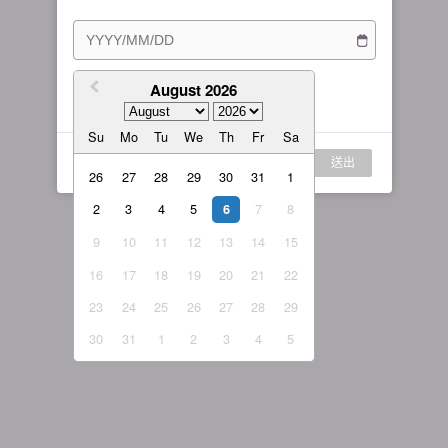
訂閱方案
女主播
戰隊說明
繁體中文
我的訂閱
August 2026
我同意
服務條款
與
隱私權政策
繁體中文-香港
Su
Mo
Tu
We
Th
Fr
Sa
日本語
登入
送出
English-US
26
27
28
29
30
31
1
2
3
4
5
7
8
English-Global
6
9
10
11
12
13
14
15
16
17
18
19
20
21
22
23
24
25
26
27
28
29
30
31
1
2
3
4
5