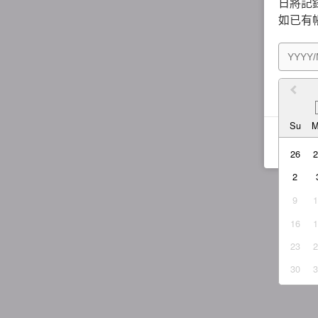
日將記錄
如已有
我同
Su
26
2
9
16
23
30