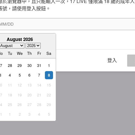
於瀏覽器中，且只能輸入一次，17 LIVE 僅限滿 18 歲的成年
帳號，請使用登入按鈕。
August 2026
意
服務條款
與
隱私權政策
Mo
Tu
We
Th
Fr
Sa
登入
27
28
29
30
31
1
3
4
5
6
7
8
10
11
12
13
14
15
17
18
19
20
21
22
24
25
26
27
28
29
31
1
2
3
4
5