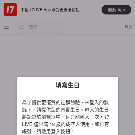
開啟 App
下載 17LIVE App 享受更直接互動
登入
熱門
填寫生日
最新
音樂
為了提供更優質的社群體驗，未登入的狀
電玩遊戲
態下，請提供您的真實生日。輸入的生日
將記錄於瀏覽器中，且只能輸入一次，17
大神推薦
LIVE 僅限滿 18 歲的成年人使用，如已有
男主播
帳號，請使用登入按鈕。