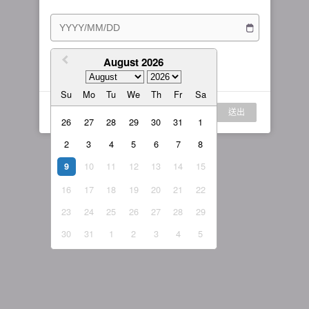
訂閱方案
女主播
戰隊說明
繁體中文
我的訂閱
August 2026
我同意
服務條款
與
隱私權政策
繁體中文-香港
Su
Mo
Tu
We
Th
Fr
Sa
日本語
登入
送出
English-US
26
27
28
29
30
31
1
2
3
4
5
6
7
8
English-Global
10
11
12
13
14
15
9
16
17
18
19
20
21
22
23
24
25
26
27
28
29
30
31
1
2
3
4
5