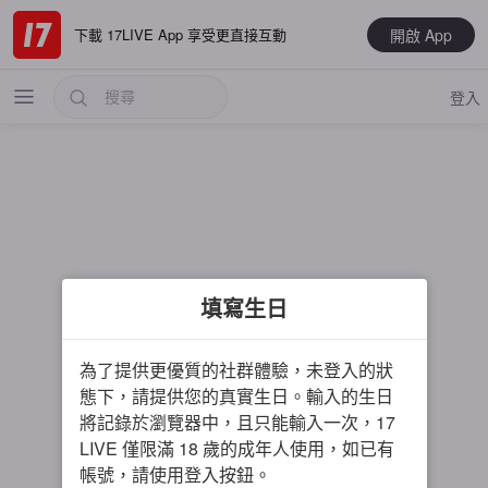
開啟 App
下載 17LIVE App 享受更直接互動
登入
熱門
填寫生日
最新
音樂
為了提供更優質的社群體驗，未登入的狀
電玩遊戲
態下，請提供您的真實生日。輸入的生日
將記錄於瀏覽器中，且只能輸入一次，17
大神推薦
LIVE 僅限滿 18 歲的成年人使用，如已有
男主播
帳號，請使用登入按鈕。