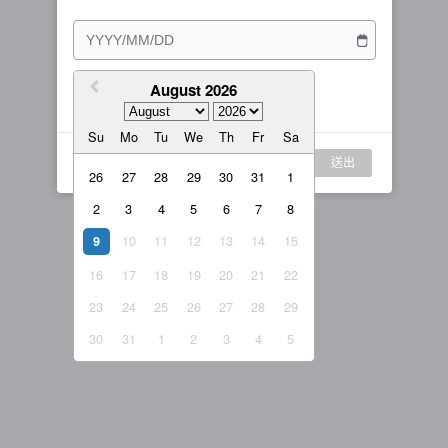
訂閱方案
女主播
戰隊說明
繁體中文
我的訂閱
August 2026
我同意
服務條款
與
隱私權政策
繁體中文-香港
Su
Mo
Tu
We
Th
Fr
Sa
日本語
登入
送出
English-US
26
27
28
29
30
31
1
2
3
4
5
6
7
8
English-Global
10
11
12
13
14
15
9
16
17
18
19
20
21
22
23
24
25
26
27
28
29
30
31
1
2
3
4
5