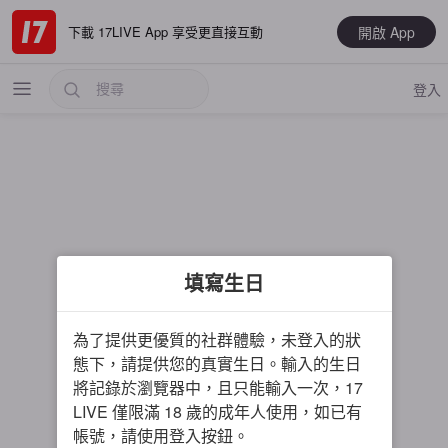
開啟 App
下載 17LIVE App 享受更直接互動
登入
熱門
填寫生日
最新
音樂
為了提供更優質的社群體驗，未登入的狀
電玩遊戲
態下，請提供您的真實生日。輸入的生日
將記錄於瀏覽器中，且只能輸入一次，17
大神推薦
LIVE 僅限滿 18 歲的成年人使用，如已有
男主播
帳號，請使用登入按鈕。