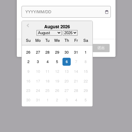
訂閱方案
女主播
戰隊說明
繁體中文
我的訂閱
August 2026
我同意
服務條款
與
隱私權政策
繁體中文-香港
Su
Mo
Tu
We
Th
Fr
Sa
日本語
登入
送出
English-US
26
27
28
29
30
31
1
2
3
4
5
7
8
English-Global
6
9
10
11
12
13
14
15
16
17
18
19
20
21
22
23
24
25
26
27
28
29
30
31
1
2
3
4
5