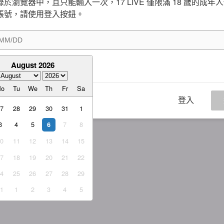
於瀏覽器中，且只能輸入一次，17 LIVE 僅限滿 18 歲的成年
帳號，請使用登入按鈕。
August 2026
意
服務條款
與
隱私權政策
Mo
Tu
We
Th
Fr
Sa
登入
27
28
29
30
31
1
3
4
5
7
8
6
10
11
12
13
14
15
17
18
19
20
21
22
24
25
26
27
28
29
31
1
2
3
4
5