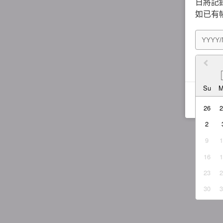
日將記錄
如已有
我同
Su
26
2
9
16
23
30