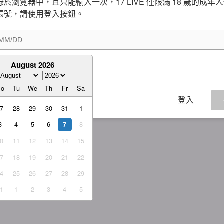
於瀏覽器中，且只能輸入一次，17 LIVE 僅限滿 18 歲的成年
帳號，請使用登入按鈕。
August 2026
意
服務條款
與
隱私權政策
Mo
Tu
We
Th
Fr
Sa
登入
27
28
29
30
31
1
3
4
5
6
8
7
10
11
12
13
14
15
17
18
19
20
21
22
24
25
26
27
28
29
31
1
2
3
4
5