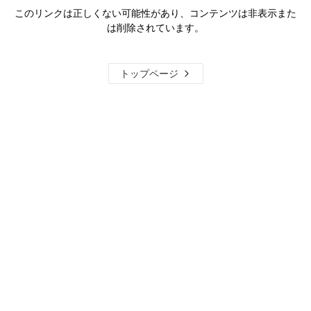
このリンクは正しくない可能性があり、コンテンツは非表示また
は削除されています。
トップページ