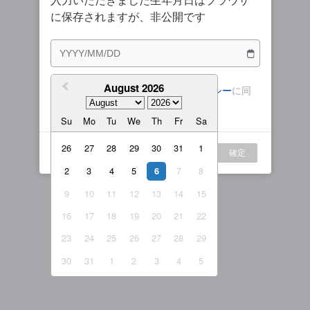
入力いただきました生年月日はブラウザ
購入プラン
女性ライバー
に保存されますが、非公開です
ルール説明
繁體中文
マイプラン
繁體中文-香港
August 2026
利用規約
および
プライバシーポリシー
に同
日本語
意します。
Su
Mo
Tu
We
Th
Fr
Sa
English-US
English-Global
26
27
28
29
30
31
1
ログイン
確定
2
3
4
5
7
8
6
9
10
11
12
13
14
15
16
17
18
19
20
21
22
23
24
25
26
27
28
29
30
31
1
2
3
4
5