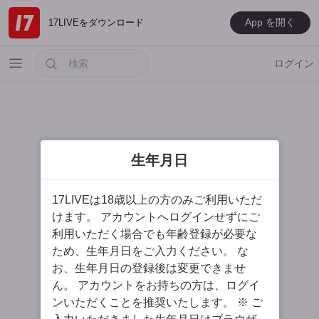
App を開く
17LIVEをダウンロード
ログイン
生年月日
人気ライバー
17LIVEは18歳以上の方のみご利用いただ
新人ライバー
けます。 アカウントへログインせずにご
MUSIC
利用いただく場合でも年齢登録が必要な
ため、生年月日をご入力ください。 な
ゲーム
お、生年月日の登録後は変更できませ
スペシャル
ん。 アカウントをお持ちの方は、ログイ
ンいただくことを推奨いたします。 ※ ご
男性ライバー