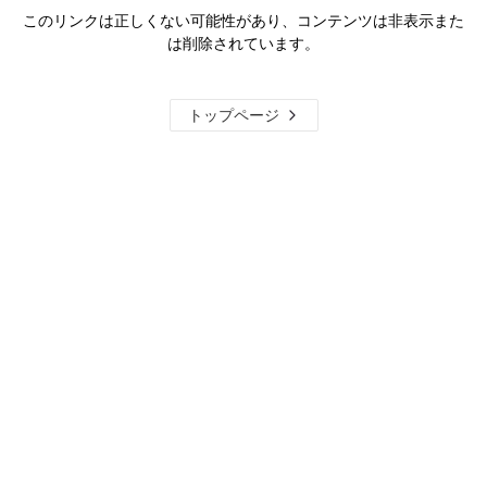
このリンクは正しくない可能性があり、コンテンツは非表示また
は削除されています。
トップページ